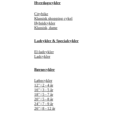
Hverdagscykler
Citybike
Klassisk shopping cykel
Hybridcykler
Klassisk, dame
Ladcykler & Specialcykler
El-ladcykler
Ladcykler
Børnecykler
Løbecykler
12" | 2 - 4 år
16" | 3 - 5 år
18" | 5 - 7 år
20" | 5 - 8 år
24" | 7 - 9 år
26" | 8 - 12 år