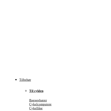
Tilbehør
Til cyklen
Bagagebærer
Cykelcomputere
Cykellåse