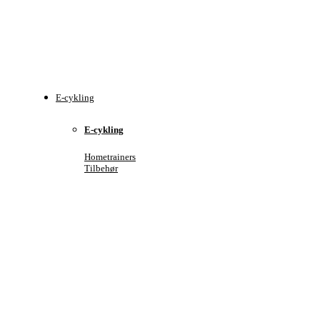
E-cykling
E-cykling
Hometrainers
Tilbehør