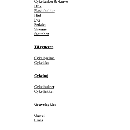
Cykeltasker & -kurve
Dæk
Flaskeholder
Hjul
Lys
Pedaler
Skærme
Støtteben
Til rytteren
Cykelhjelme
Cykelsko
Cykeltøj
Cykelbukser
Cykeljakker
Gravelcykler
Gravel
Cross