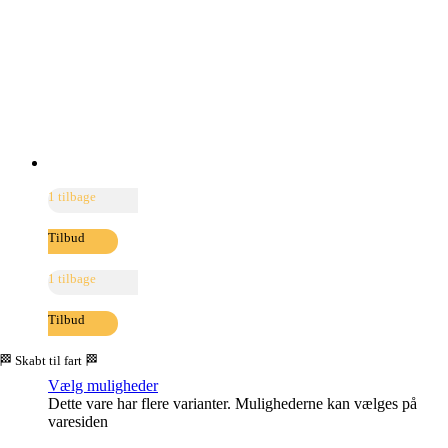
1 tilbage
Tilbud
1 tilbage
Tilbud
🏁 Skabt til fart 🏁
Vælg muligheder
Dette vare har flere varianter. Mulighederne kan vælges på
varesiden