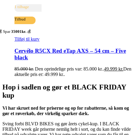
1 tilbage
Tilbud
 Spar
35001kr.
💰
Tilføj til kurv
Cervélo R5CX Red eTap AXS – 54 cm – Five
black
85.000
kr.
Den oprindelige pris var: 85.000 kr..
49.999
kr.
Den
aktuelle pris er: 49.999 kr..
Hop i sadlen og gør et BLACK FRIDAY
kup
Vi har skruet ned for priserne og op for rabatterne, så kom og
gør et røverkøb, der virkelig sparker dæk.
Sving forbi BLVD BIKES og gør årets cykel-kup. I BLACK
FRIDAY week går priserne nemlig helt i sort, og du kan finde vilde
tilbud på udvalgte varer. Vi har nøje udvalgt varer som du får til en