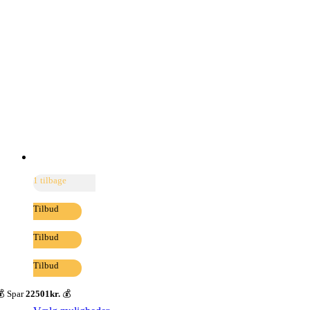
1 tilbage
Tilbud
Tilbud
Tilbud
 Spar
22501kr.
💰