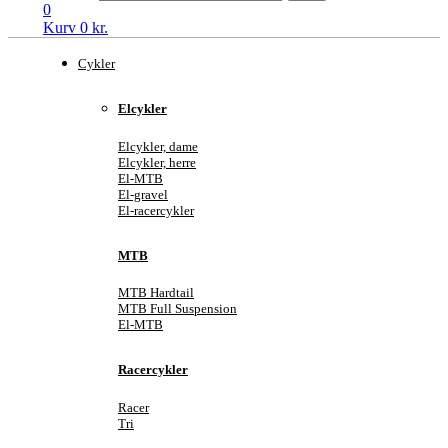
0
Kurv
0
kr.
Cykler
Elcykler
Elcykler, dame
Elcykler, herre
El-MTB
El-gravel
El-racercykler
MTB
MTB Hardtail
MTB Full Suspension
El-MTB
Racercykler
Racer
Tri