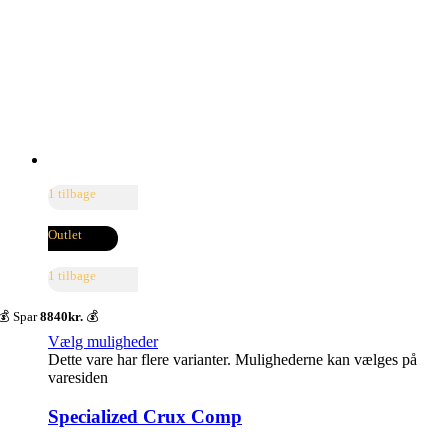
1 tilbage
Outlet
1 tilbage
💰 Spar
8840kr.
💰
Vælg muligheder
Dette vare har flere varianter. Mulighederne kan vælges på
varesiden
Specialized Crux Comp