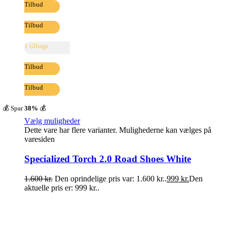
Tilbud
Tilbud
1 tilbage
Tilbud
Tilbud
💰 Spar
38%
💰
Vælg muligheder
Dette vare har flere varianter. Mulighederne kan vælges på
varesiden
Specialized Torch 2.0 Road Shoes White
1.600
kr.
Den oprindelige pris var: 1.600 kr..
999
kr.
Den
aktuelle pris er: 999 kr..