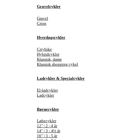
Gravelcykler
Gravel
Cross
Hverdagscykler
Citybike
Hybridcykler
Klassisk, dame
Klassisk shopping cykel
Ladcykler & Specialcykler
El-ladcykler
Ladcykler
Børnecykler
Løbecykler
12" | 2 - 4 år
14" | 3 - 4½ år
16" | 3 - 5 år