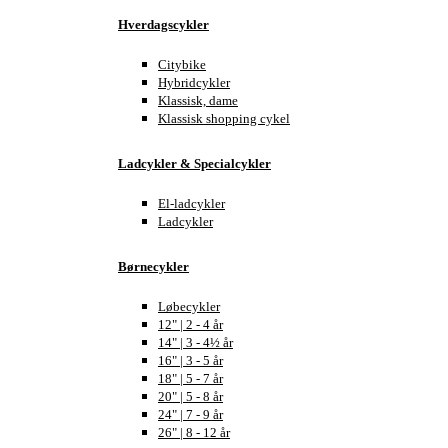
Hverdagscykler
Citybike
Hybridcykler
Klassisk, dame
Klassisk shopping cykel
Ladcykler & Specialcykler
El-ladcykler
Ladcykler
Børnecykler
Løbecykler
12" | 2 - 4 år
14" | 3 - 4½ år
16" | 3 - 5 år
18" | 5 - 7 år
20" | 5 - 8 år
24" | 7 - 9 år
26" | 8 - 12 år