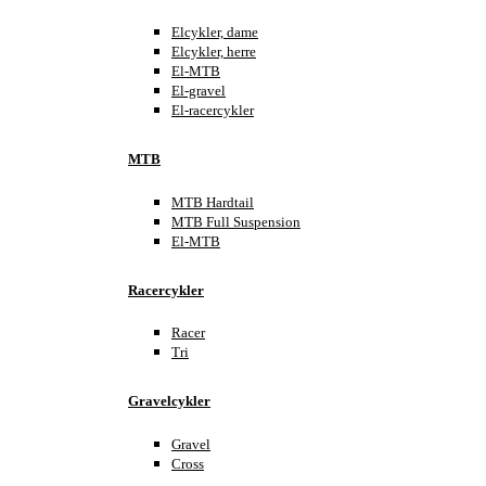
Elcykler, dame
Elcykler, herre
El-MTB
El-gravel
El-racercykler
MTB
MTB Hardtail
MTB Full Suspension
El-MTB
Racercykler
Racer
Tri
Gravelcykler
Gravel
Cross