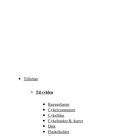
Tilbehør
Til cyklen
Bagagebærer
Cykelcomputere
Cykellåse
Cykeltasker & -kurve
Dæk
Flaskeholder