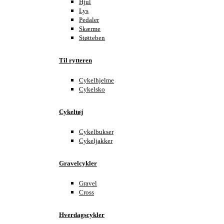
Hjul
Lys
Pedaler
Skærme
Støtteben
Til rytteren
Cykelhjelme
Cykelsko
Cykeltøj
Cykelbukser
Cykeljakker
Gravelcykler
Gravel
Cross
Hverdagscykler