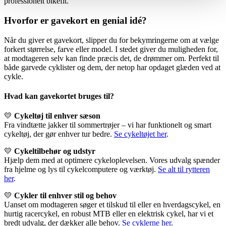
professionelt bikefit.
Hvorfor er gavekort en genial idé?
Når du giver et gavekort, slipper du for bekymringerne om at vælge
forkert størrelse, farve eller model. I stedet giver du muligheden for,
at modtageren selv kan finde præcis det, de drømmer om. Perfekt til
både garvede cyklister og dem, der netop har opdaget glæden ved at
cykle.
Hvad kan gavekortet bruges til?
💛
Cykeltøj til enhver sæson
Fra vindtætte jakker til sommertrøjer – vi har funktionelt og smart
cykeltøj, der gør enhver tur bedre.
Se cykeltøjet her
.
💛
Cykeltilbehør og udstyr
Hjælp dem med at optimere cykeloplevelsen. Vores udvalg spænder
fra hjelme og lys til cykelcomputere og værktøj.
Se alt til rytteren
her
.
💛
Cykler til enhver stil og behov
Uanset om modtageren søger et tilskud til eller en hverdagscykel, en
hurtig racercykel, en robust MTB eller en elektrisk cykel, har vi et
bredt udvalg, der dækker alle behov.
Se cyklerne her
.