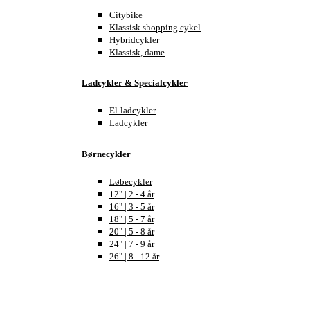
Citybike
Klassisk shopping cykel
Hybridcykler
Klassisk, dame
Ladcykler & Specialcykler
El-ladcykler
Ladcykler
Børnecykler
Løbecykler
12" | 2 - 4 år
16" | 3 - 5 år
18" | 5 - 7 år
20" | 5 - 8 år
24" | 7 - 9 år
26" | 8 - 12 år