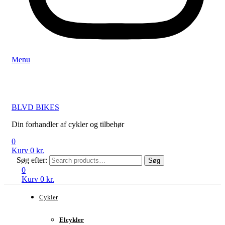
Menu
BLVD BIKES
Din forhandler af cykler og tilbehør
0
Kurv
0
kr.
Søg efter:
Søg
0
Kurv
0
kr.
Cykler
Elcykler