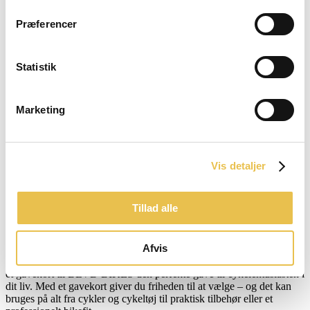
Præferencer
Statistik
Marketing
Vis detaljer
Tillad alle
Gaven der altid rammer plet:
Gavekort til BLVD BIKES
Afvis
Uanset om det er til jul, fødselsdag, jubilæum eller bare fordi, så er
et gavekort til BLVD BIKES den perfekte gave til cykelentusiasten i
dit liv. Med et gavekort giver du friheden til at vælge – og det kan
bruges på alt fra cykler og cykeltøj til praktisk tilbehør eller et