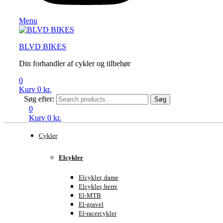
Menu
BLVD BIKES
Din forhandler af cykler og tilbehør
0
Kurv
0
kr.
Søg efter:
Søg
0
Kurv
0
kr.
Cykler
Elcykler
Elcykler, dame
Elcykler, herre
El-MTB
El-gravel
El-racercykler