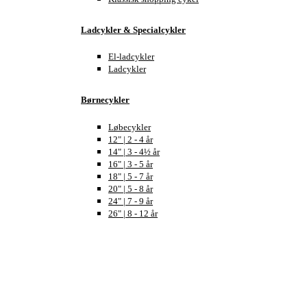
Ladcykler & Specialcykler
El-ladcykler
Ladcykler
Børnecykler
Løbecykler
12" | 2 - 4 år
14" | 3 - 4½ år
16" | 3 - 5 år
18" | 5 - 7 år
20" | 5 - 8 år
24" | 7 - 9 år
26" | 8 - 12 år