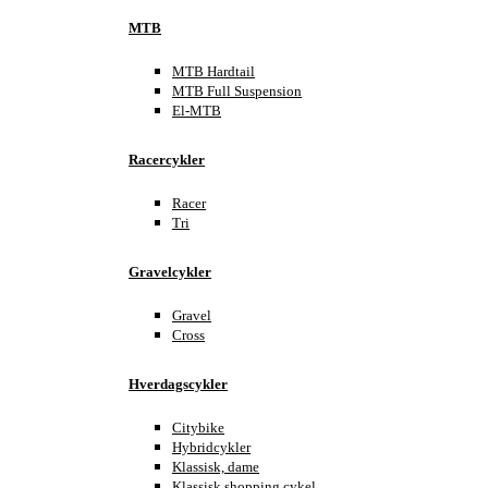
MTB
MTB Hardtail
MTB Full Suspension
El-MTB
Racercykler
Racer
Tri
Gravelcykler
Gravel
Cross
Hverdagscykler
Citybike
Hybridcykler
Klassisk, dame
Klassisk shopping cykel