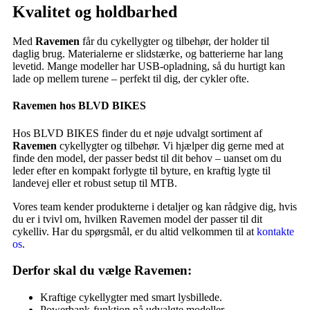
Kvalitet og holdbarhed
Med
Ravemen
får du cykellygter og tilbehør, der holder til
daglig brug. Materialerne er slidstærke, og batterierne har lang
levetid. Mange modeller har USB-opladning, så du hurtigt kan
lade op mellem turene – perfekt til dig, der cykler ofte.
Ravemen hos BLVD BIKES
Hos BLVD BIKES finder du et nøje udvalgt sortiment af
Ravemen
cykellygter og tilbehør. Vi hjælper dig gerne med at
finde den model, der passer bedst til dit behov – uanset om du
leder efter en kompakt forlygte til byture, en kraftig lygte til
landevej eller et robust setup til MTB.
Vores team kender produkterne i detaljer og kan rådgive dig, hvis
du er i tvivl om, hvilken Ravemen model der passer til dit
cykelliv. Har du spørgsmål, er du altid velkommen til at
kontakte
os
.
Derfor skal du vælge Ravemen:
Kraftige cykellygter med smart lysbillede.
Powerbank-funktion på udvalgte modeller.