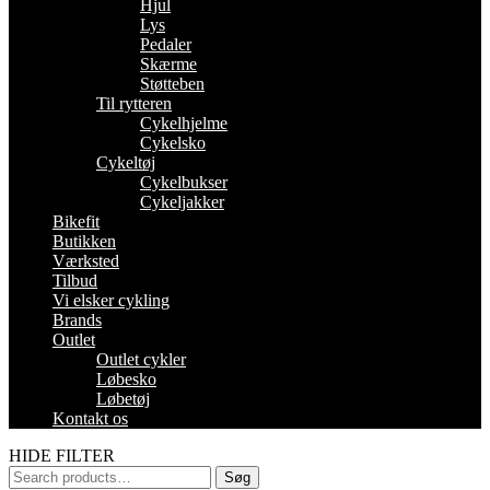
Hjul
Lys
Pedaler
Skærme
Støtteben
Til rytteren
Cykelhjelme
Cykelsko
Cykeltøj
Cykelbukser
Cykeljakker
Bikefit
Butikken
Værksted
Tilbud
Vi elsker cykling
Brands
Outlet
Outlet cykler
Løbesko
Løbetøj
Kontakt os
HIDE FILTER
Søg