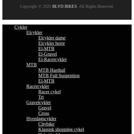
Copyright © 2025
BLVD BIKES
. All Rights Reserved.
Cykler
Elcykler
Elcykler dame
Elcykler herre
El-MTB
El-Gravel
El-Racercykler
MTB
MTB Hardtail
MTB Full Suspention
El-MTB
Racercykler
Racer cykel
Tri
Gravelcykler
Gravel
Cross
Hverdagscykler
Citybike
Klassisk shopping cykel