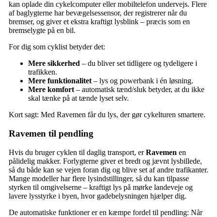
kan oplade din cykelcomputer eller mobiltelefon undervejs. Flere
af baglygterne har bevægelsessensor, der registrerer når du
bremser, og giver et ekstra kraftigt lysblink – præcis som en
bremselygte på en bil.
For dig som cyklist betyder det:
Mere sikkerhed
– du bliver set tidligere og tydeligere i
trafikken.
Mere funktionalitet
– lys og powerbank i én løsning.
Mere komfort
– automatisk tænd/sluk betyder, at du ikke
skal tænke på at tænde lyset selv.
Kort sagt: Med Ravemen får du lys, der gør cykelturen smartere.
Ravemen til pendling
Hvis du bruger cyklen til daglig transport, er
Ravemen
en
pålidelig makker. Forlygterne giver et bredt og jævnt lysbillede,
så du både kan se vejen foran dig og blive set af andre trafikanter.
Mange modeller har flere lysindstillinger, så du kan tilpasse
styrken til omgivelserne – kraftigt lys på mørke landeveje og
lavere lysstyrke i byen, hvor gadebelysningen hjælper dig.
De automatiske funktioner er en kæmpe fordel til pendling: Når