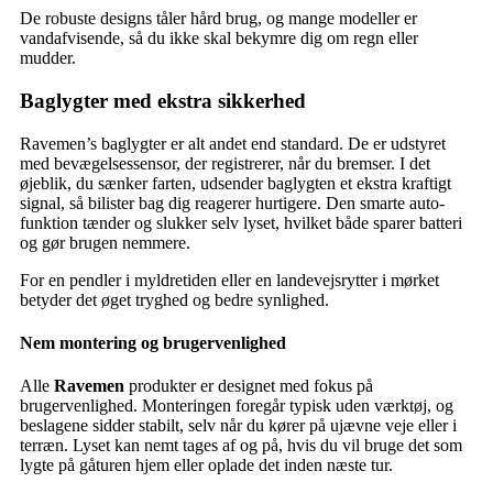
De robuste designs tåler hård brug, og mange modeller er
vandafvisende, så du ikke skal bekymre dig om regn eller
mudder.
Baglygter med ekstra sikkerhed
Ravemen’s baglygter er alt andet end standard. De er udstyret
med bevægelsessensor, der registrerer, når du bremser. I det
øjeblik, du sænker farten, udsender baglygten et ekstra kraftigt
signal, så bilister bag dig reagerer hurtigere. Den smarte auto-
funktion tænder og slukker selv lyset, hvilket både sparer batteri
og gør brugen nemmere.
For en pendler i myldretiden eller en landevejsrytter i mørket
betyder det øget tryghed og bedre synlighed.
Nem montering og brugervenlighed
Alle
Ravemen
produkter er designet med fokus på
brugervenlighed. Monteringen foregår typisk uden værktøj, og
beslagene sidder stabilt, selv når du kører på ujævne veje eller i
terræn. Lyset kan nemt tages af og på, hvis du vil bruge det som
lygte på gåturen hjem eller oplade det inden næste tur.