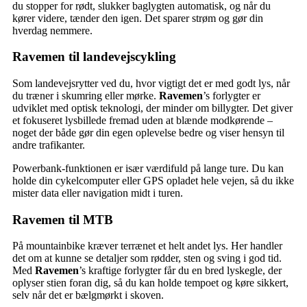
du stopper for rødt, slukker baglygten automatisk, og når du
kører videre, tænder den igen. Det sparer strøm og gør din
hverdag nemmere.
Ravemen til landevejscykling
Som landevejsrytter ved du, hvor vigtigt det er med godt lys, når
du træner i skumring eller mørke.
Ravemen
’s forlygter er
udviklet med optisk teknologi, der minder om billygter. Det giver
et fokuseret lysbillede fremad uden at blænde modkørende –
noget der både gør din egen oplevelse bedre og viser hensyn til
andre trafikanter.
Powerbank-funktionen er især værdifuld på lange ture. Du kan
holde din cykelcomputer eller GPS opladet hele vejen, så du ikke
mister data eller navigation midt i turen.
Ravemen til MTB
På mountainbike kræver terrænet et helt andet lys. Her handler
det om at kunne se detaljer som rødder, sten og sving i god tid.
Med
Ravemen
’s kraftige forlygter får du en bred lyskegle, der
oplyser stien foran dig, så du kan holde tempoet og køre sikkert,
selv når det er bælgmørkt i skoven.