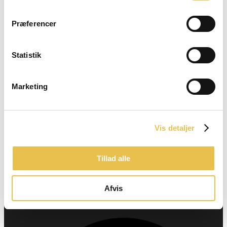
+45 93 80 82 10
Præferencer
ÅBNINGSTIDER
Statistik
10.00 - 17.30 - Mandag
Marketing
10.00 - 17.30 - Tirsdag
10.00 - 17.30 - Onsdag
10.00 - 17.30 - Torsdag
Vis detaljer
10.00 - 17.30 - Fredag
09.00 - 14.00 - Lørdag
Tillad alle
Lukket - Søndag
Afvis
BESØG OS