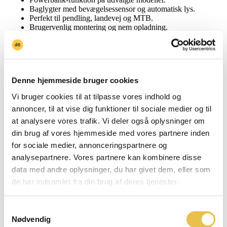
Baglygter med bevægelsessensor og automatisk lys.
Perfekt til pendling, landevej og MTB.
Brugervenlig montering og nem opladning.
Gør din cykeltur sikrere med Ravemen
Uanset hvilken type cyklist du er, giver
Ravemen
dig de bedste
forudsætninger for at cykle trygt i mørket. Kombinationen af
Denne hjemmeside bruger cookies
kraftigt lys, innovative funktioner og brugervenlighed gør
Ravemen til et oplagt valg for både hverdagsbrugere og
Vi bruger cookies til at tilpasse vores indhold og
sportsryttere.
annoncer, til at vise dig funktioner til sociale medier og til
at analysere vores trafik. Vi deler også oplysninger om
Når du vælger Ravemen hos BLVD BIKES, får du både kvalitet
og rådgivning – så du kan være sikker på, at dit cykellys passer
din brug af vores hjemmeside med vores partnere inden
til dine behov.
for sociale medier, annonceringspartnere og
analysepartnere. Vores partnere kan kombinere disse
data med andre oplysninger, du har givet dem, eller som
Søg
de har indsamlet fra din brug af deres tjenester.
Shop
Min kurv
Ring
Samtykkevalg
Nødvendig