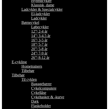
Hybridcykler
Klassisk, dame
Ladcykler & Specialcykler
El-ladcykler
Ladcykler
Børnecykel
Løbecykler
12”| 2-4 år
14″| 3-4.5 år
16”| 3-5 år
18”| 5-7 år
20”| 5-8 år
24”| 7-9 år
26”| 8-12 år
E-cykling
Hometrainers
Tilbehør
Tilbehør
Til cyklen
Bagagebærer
Cykelcomputere
Cykellåse
Cykeltasker & -kurve
Dæk
Flaskeholder