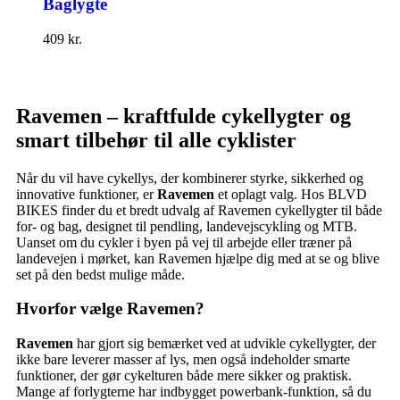
Baglygte
409
kr.
Ravemen – kraftfulde cykellygter og
smart tilbehør til alle cyklister
Når du vil have cykellys, der kombinerer styrke, sikkerhed og
innovative funktioner, er
Ravemen
et oplagt valg. Hos BLVD
BIKES finder du et bredt udvalg af Ravemen cykellygter til både
for- og bag, designet til pendling, landevejscykling og MTB.
Uanset om du cykler i byen på vej til arbejde eller træner på
landevejen i mørket, kan Ravemen hjælpe dig med at se og blive
set på den bedst mulige måde.
Hvorfor vælge Ravemen?
Ravemen
har gjort sig bemærket ved at udvikle cykellygter, der
ikke bare leverer masser af lys, men også indeholder smarte
funktioner, der gør cykelturen både mere sikker og praktisk.
Mange af forlygterne har indbygget powerbank-funktion, så du