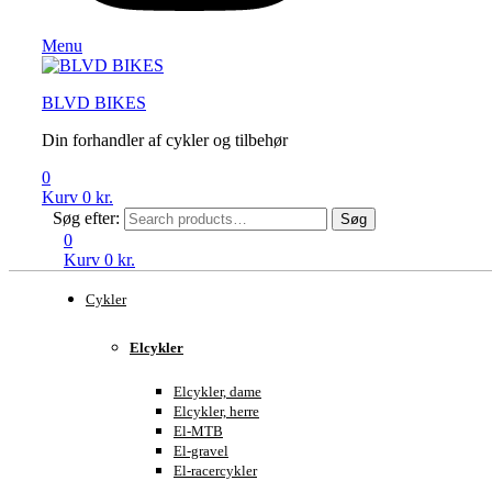
Menu
BLVD BIKES
Din forhandler af cykler og tilbehør
0
Kurv
0
kr.
Søg efter:
Søg
0
Kurv
0
kr.
Cykler
Elcykler
Elcykler, dame
Elcykler, herre
El-MTB
El-gravel
El-racercykler