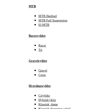
MTB
MTB Hardtail
MTB Full Suspension
El-MTB
Racercykler
Racer
Tri
Gravelcykler
Gravel
Cross
Hverdagscykler
Citybike
Hybridcykler
Klassisk, dame
Klassisk shopping cykel