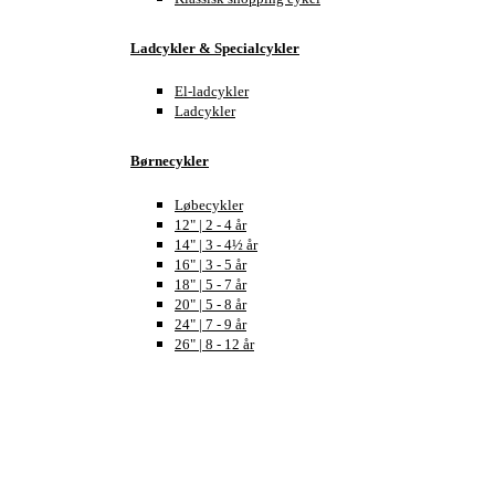
Ladcykler & Specialcykler
El-ladcykler
Ladcykler
Børnecykler
Løbecykler
12" | 2 - 4 år
14" | 3 - 4½ år
16" | 3 - 5 år
18" | 5 - 7 år
20" | 5 - 8 år
24" | 7 - 9 år
26" | 8 - 12 år