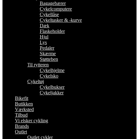
Bagagebærer
Cykelcomputere
Cykellåse
Cykeltasker & -kurve
Dæk
Flaskeholder
Hjul
Lys
Pedaler
Skærme
Støtteben
Til rytteren
Cykelhjelme
Cykelsko
Cykeltøj
Cykelbukser
Cykeljakker
Bikefit
Butikken
Værksted
Tilbud
Vi elsker cykling
Brands
Outlet
Outlet cykler