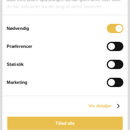
10.00 - 17.30 - Torsdag
de har indsamlet fra din brug af deres tjenester.
10.00 - 17.30 - Fredag
09.00 - 14.00 - Lørdag
Samtykkevalg
Nødvendig
Lukket - Søndag
Præferencer
BESØG OS
Statistik
Marketing
Vis detaljer
Tillad alle