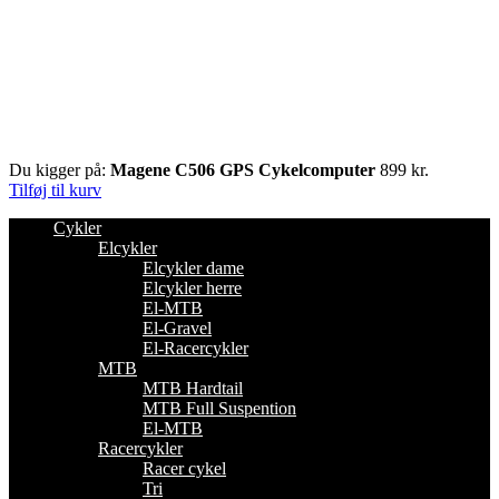
Du kigger på:
Magene C506 GPS Cykelcomputer
899
kr.
Tilføj til kurv
Cykler
Elcykler
Elcykler dame
Elcykler herre
El-MTB
El-Gravel
El-Racercykler
MTB
MTB Hardtail
MTB Full Suspention
El-MTB
Racercykler
Racer cykel
Tri