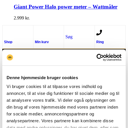
Giant Power Halo power meter – Wattmåler
2.999
kr.
Søg
Shop
Min kurv
Ring
+45 93 80 82 10
Denne hjemmeside bruger cookies
Vi bruger cookies til at tilpasse vores indhold og
annoncer, til at vise dig funktioner til sociale medier og til
ÅBNINGSTIDER
at analysere vores trafik. Vi deler også oplysninger om
din brug af vores hjemmeside med vores partnere inden
10.00 - 17.30 - Mandag
for sociale medier, annonceringspartnere og
10.00 - 17.30 - Tirsdag
analysepartnere. Vores partnere kan kombinere disse
10.00 - 17.30 - Onsdag
data med andre oplysninger, du har givet dem, eller som