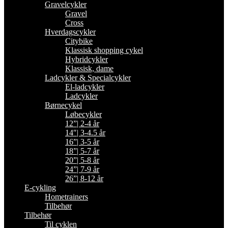
Gravelcykler
Gravel
Cross
Hverdagscykler
Citybike
Klassisk shopping cykel
Hybridcykler
Klassisk, dame
Ladcykler & Specialcykler
El-ladcykler
Ladcykler
Børnecykel
Løbecykler
12”| 2-4 år
14″| 3-4.5 år
16”| 3-5 år
18”| 5-7 år
20”| 5-8 år
24”| 7-9 år
26”| 8-12 år
E-cykling
Hometrainers
Tilbehør
Tilbehør
Til cyklen