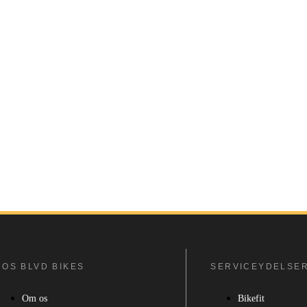
HOS BLVD BIKES
SERVICEYDELSE
Om os
Bikefit