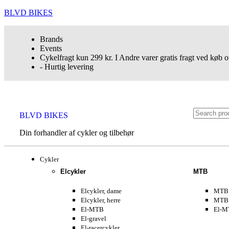
BLVD BIKES
Brands
Events
Cykelfragt kun 299 kr. I Andre varer gratis fragt ved køb o
- Hurtig levering
BLVD BIKES
Din forhandler af cykler og tilbehør
Cykler
Elcykler
MTB
Elcykler, dame
MTB 
Elcykler, herre
MTB 
El-MTB
El-M
El-gravel
El-racercykler