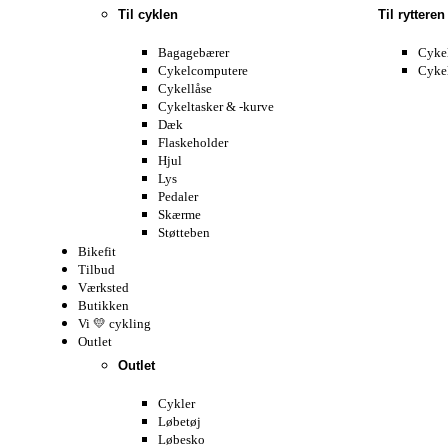
Til cyklen
Til rytteren
Bagagebærer
Cyke
Cykelcomputere
Cyke
Cykellåse
Cykeltasker & -kurve
Dæk
Flaskeholder
Hjul
Lys
Pedaler
Skærme
Støtteben
Bikefit
Tilbud
Værksted
Butikken
Vi 💛 cykling
Outlet
Outlet
Cykler
Løbetøj
Løbesko