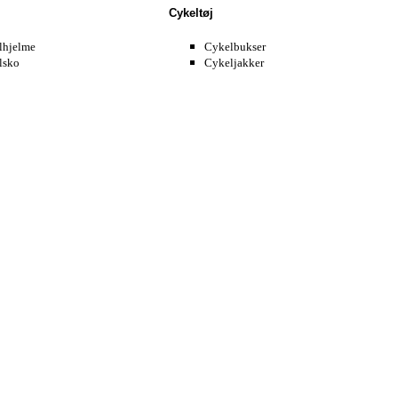
Cykeltøj
lhjelme
Cykelbukser
lsko
Cykeljakker