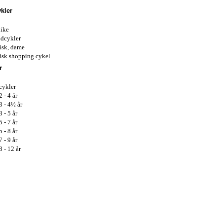
kler
ike
dcykler
isk, dame
isk shopping cykel
r
cykler
2 - 4 år
3 - 4½ år
3 - 5 år
5 - 7 år
5 - 8 år
7 - 9 år
8 - 12 år