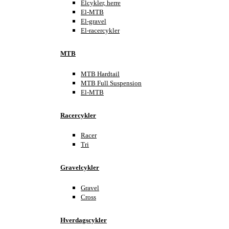
Elcykler, herre
El-MTB
El-gravel
El-racercykler
MTB
MTB Hardtail
MTB Full Suspension
El-MTB
Racercykler
Racer
Tri
Gravelcykler
Gravel
Cross
Hverdagscykler