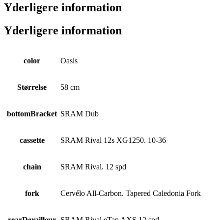
Yderligere information
Yderligere information
color
Oasis
Størrelse
58 cm
bottomBracket
SRAM Dub
cassette
SRAM Rival 12s XG1250. 10-36
chain
SRAM Rival. 12 spd
fork
Cervélo All-Carbon. Tapered Caledonia Fork
rearDerailleur
SRAM Rival eTap AXS 12 spd