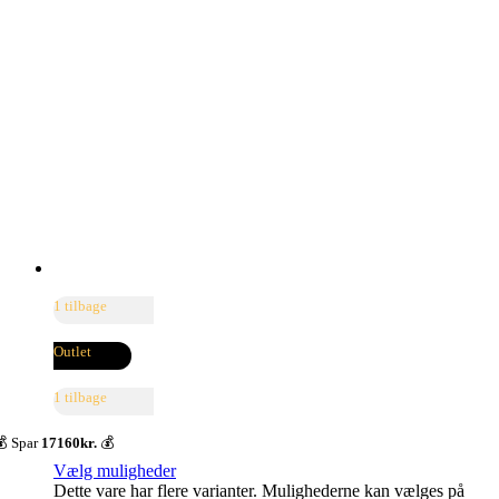
1 tilbage
Outlet
1 tilbage
 Spar
17160kr.
💰
Vælg muligheder
Dette vare har flere varianter. Mulighederne kan vælges på