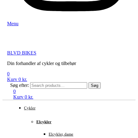
Menu
BLVD BIKES
Din forhandler af cykler og tilbehør
0
Kurv
0
kr.
Søg efter:
Søg
0
Kurv
0
kr.
Cykler
Elcykler
Elcykler, dame