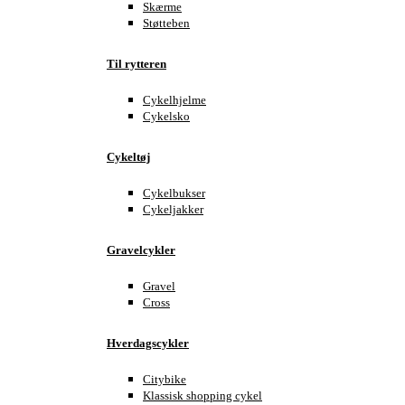
Skærme
Støtteben
Til rytteren
Cykelhjelme
Cykelsko
Cykeltøj
Cykelbukser
Cykeljakker
Gravelcykler
Gravel
Cross
Hverdagscykler
Citybike
Klassisk shopping cykel