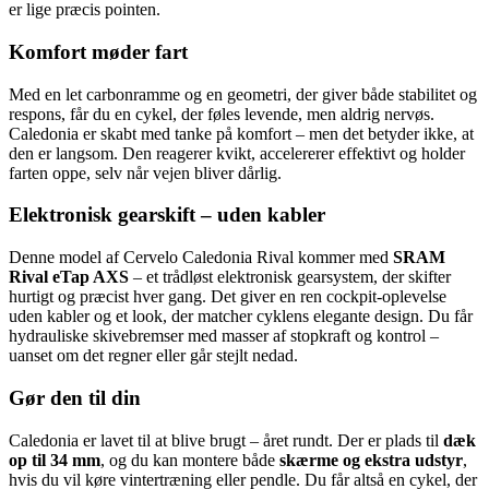
er lige præcis pointen.
Komfort møder fart
Med en let carbonramme og en geometri, der giver både stabilitet og
respons, får du en cykel, der føles levende, men aldrig nervøs.
Caledonia er skabt med tanke på komfort – men det betyder ikke, at
den er langsom. Den reagerer kvikt, accelererer effektivt og holder
farten oppe, selv når vejen bliver dårlig.
Elektronisk gearskift – uden kabler
Denne model af Cervelo Caledonia Rival kommer med
SRAM
Rival eTap AXS
– et trådløst elektronisk gearsystem, der skifter
hurtigt og præcist hver gang. Det giver en ren cockpit-oplevelse
uden kabler og et look, der matcher cyklens elegante design. Du får
hydrauliske skivebremser med masser af stopkraft og kontrol –
uanset om det regner eller går stejlt nedad.
Gør den til din
Caledonia er lavet til at blive brugt – året rundt. Der er plads til
dæk
op til 34 mm
, og du kan montere både
skærme og ekstra udstyr
,
hvis du vil køre vintertræning eller pendle. Du får altså en cykel, der