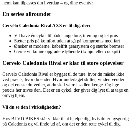
nemt kan tilpasses din hverdag – og dine eventyr.
En seriøs allrounder
Cervélo Caledonia Rival AXS er til dig, der:
Vil have én cykel til både lange ture, træning og let grus
Sætter pris på komfort uden at gå på kompromis med fart
Ønsker et moderne, kabelfrit gearsystem og stærke bremser
Gerne vil kunne opgradere løbende (fx hjul eller cockpit)
Cervelo Caledonia Rival er klar til store oplevelser
Cervelo Caledonia Rival er bygget til de ture, hvor du måske ikke
ved præcis, hvor du ender. Hvor underlaget skifter, vinden vender –
og det eneste du ved er, at du skal være i sadlen længe. Og lige
præcis her trives den. Det er en cykel, der giver dig lyst til at tage en
omvej hjem.
Vil du se den i virkeligheden?
Hos BLVD BIKES står vi klar til at hjælpe dig, hvis du er nysgerrig
på Caledonia og vil finde ud af, om det er den rette cykel til dig.