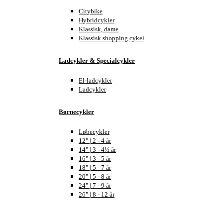
Citybike
Hybridcykler
Klassisk, dame
Klassisk shopping cykel
Ladcykler & Specialcykler
El-ladcykler
Ladcykler
Børnecykler
Løbecykler
12" | 2 - 4 år
14" | 3 - 4½ år
16" | 3 - 5 år
18" | 5 - 7 år
20" | 5 - 8 år
24" | 7 - 9 år
26" | 8 - 12 år