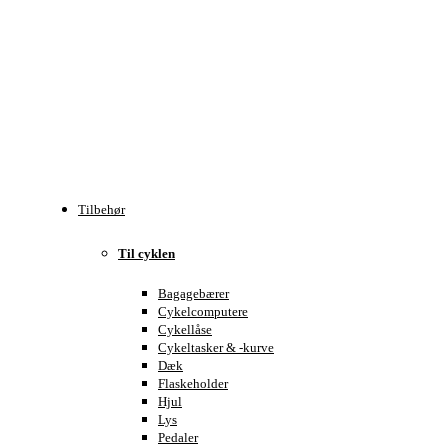
Tilbehør
Til cyklen
Bagagebærer
Cykelcomputere
Cykellåse
Cykeltasker & -kurve
Dæk
Flaskeholder
Hjul
Lys
Pedaler