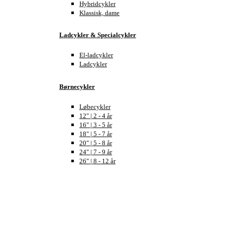
Hybridcykler
Klassisk, dame
Ladcykler & Specialcykler
El-ladcykler
Ladcykler
Børnecykler
Løbecykler
12" | 2 - 4 år
16" | 3 - 5 år
18" | 5 - 7 år
20" | 5 - 8 år
24" | 7 - 9 år
26" | 8 - 12 år