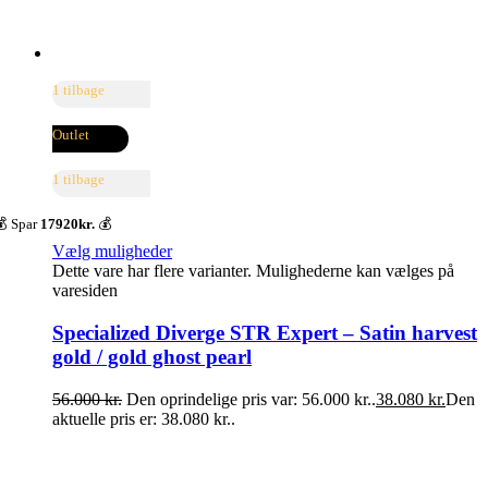
1 tilbage
Outlet
1 tilbage
 Spar
17920kr.
💰
Vælg muligheder
Dette vare har flere varianter. Mulighederne kan vælges på
varesiden
Specialized Diverge STR Expert – Satin harvest
gold / gold ghost pearl
56.000
kr.
Den oprindelige pris var: 56.000 kr..
38.080
kr.
Den
aktuelle pris er: 38.080 kr..