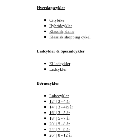
Hverdagscykler
Citybike
Hybridcykler
Klassisk, dame
Klassisk shopping cykel
Ladcykler & Specialcykler
El-ladcykler
Ladcykler
Børnecykler
Løbecykler
12" | 2 - 4 år
14" | 3 - 4½ år
16" | 3 - 5 år
18" | 5 - 7 år
20" | 5 - 8 år
24" | 7 - 9 år
26" | 8 - 12 år