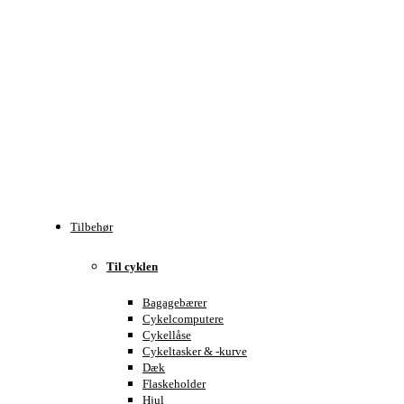
Tilbehør
Til cyklen
Bagagebærer
Cykelcomputere
Cykellåse
Cykeltasker & -kurve
Dæk
Flaskeholder
Hjul