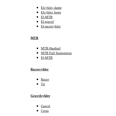
Elcykler, dame
Elcykler, herre
El-MTB
El-gravel
El-racercykler
MTB
MTB Hardtail
MTB Full Suspension
El-MTB
Racercykler
Racer
Tri
Gravelcykler
Gravel
Cross