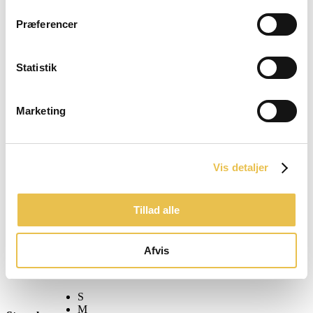
Præferencer
Statistik
1 tilbage
Marketing
På lager
Vis detaljer
Specialized Loma Black
Tillad alle
875
kr.
Specialized Loma Black har et Mips Essential Core lavt-friktionslag,
der tillader en glidende bevægelse på 10 til 15 mm i alle retninger.
Afvis
Vægt: 290 9 (Medium).
S
M