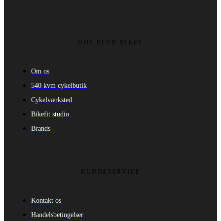
HOS BLVD BIKES
Om os
540 kvm cykelbutik
Cykelværksted
Bikefit studio
Brands
KUNDESERVICE
Kontakt os
Handelsbetingelser