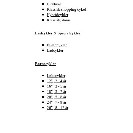
Citybike
Klassisk shopping cykel
Hybridcykler
Klassisk, dame
Ladcykler & Specialcykler
El-ladcykler
Ladcykler
Børnecykler
Løbecykler
12" | 2 - 4 år
16" | 3 - 5 år
18" | 5 - 7 år
20" | 5 - 8 år
24" | 7 - 9 år
26" | 8 - 12 år