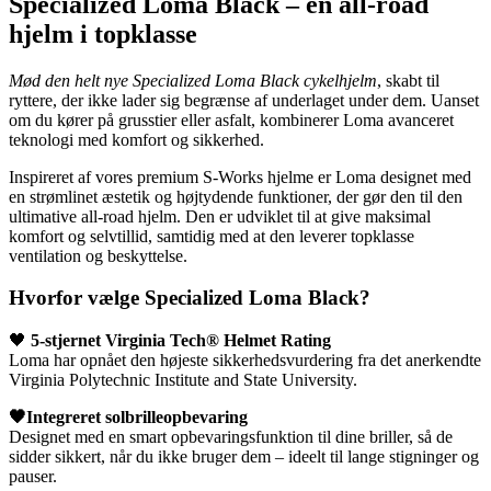
Specialized Loma Black – en all-road
hjelm i topklasse
Mød den helt nye Specialized Loma Black cykelhjelm
, skabt til
ryttere, der ikke lader sig begrænse af underlaget under dem. Uanset
om du kører på grusstier eller asfalt, kombinerer Loma avanceret
teknologi med komfort og sikkerhed.
Inspireret af vores premium S-Works hjelme er Loma designet med
en strømlinet æstetik og højtydende funktioner, der gør den til den
ultimative all-road hjelm. Den er udviklet til at give maksimal
komfort og selvtillid, samtidig med at den leverer topklasse
ventilation og beskyttelse.
Hvorfor vælge Specialized Loma Black?
🖤
5-stjernet Virginia Tech® Helmet Rating
Loma har opnået den højeste sikkerhedsvurdering fra det anerkendte
Virginia Polytechnic Institute and State University.
🖤Integreret solbrilleopbevaring
Designet med en smart opbevaringsfunktion til dine briller, så de
sidder sikkert, når du ikke bruger dem – ideelt til lange stigninger og
pauser.