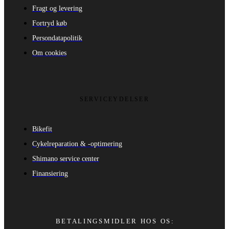
Fragt og levering
Fortryd køb
Persondatapolitik
Om cookies
SERVICEYDELSER
Bikefit
Cykelreparation & -optimering
Shimano service center
Finansiering
BETALINGSMIDLER HOS OS: