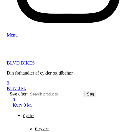
Menu
BLVD BIKES
Din forhandler af cykler og tilbehør
0
Kurv
0
kr.
Søg efter:
Søg
0
Kurv
0
kr.
Cykler
Elcykler