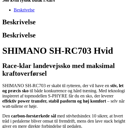
540 kvm fysisk butik i Aars
Beskrivelse
Beskrivelse
Beskrivelse
SHIMANO SH-RC703 Hvid
Race-klar landevejssko med maksimal
kraftoverførsel
SHIMANO SH-RC703 er skabt til rytteren, der vil have en
stiv, let
og præcis sko
til både konkurrence og hård træning. Med teknologi
inspireret af topmodellen S-PHYRE får du en sko, der leverer
effektiv power transfer, stabil pasform og høj komfort
– selv når
watt-tallene er høje.
Den
carbon-forstærkede sål
med stivhedsindex 10 sikrer, at hvert
tråd i pedalerne bliver omsat til fremdrift, mens den lave stack height
giver en mere direkte forbindelse til pedalen.