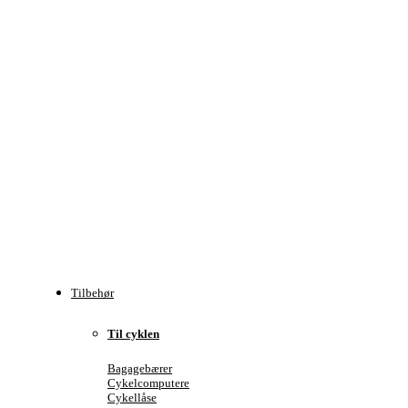
Tilbehør
Til cyklen
Bagagebærer
Cykelcomputere
Cykellåse