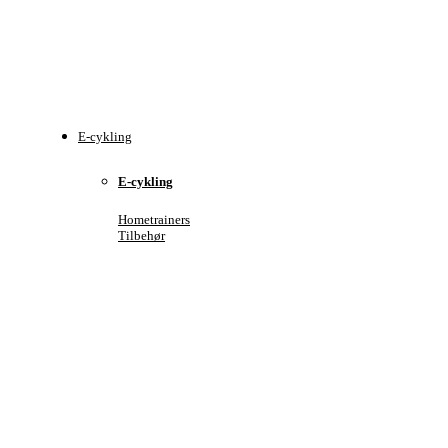
E-cykling
E-cykling
Hometrainers
Tilbehør