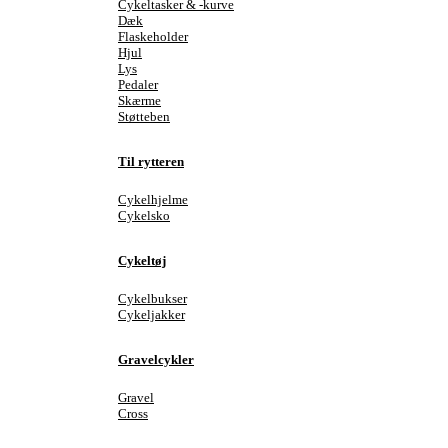
Cykeltasker & -kurve
Dæk
Flaskeholder
Hjul
Lys
Pedaler
Skærme
Støtteben
Til rytteren
Cykelhjelme
Cykelsko
Cykeltøj
Cykelbukser
Cykeljakker
Gravelcykler
Gravel
Cross