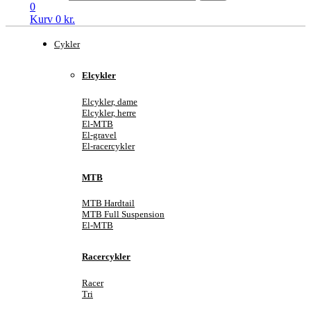
0
Kurv
0
kr.
Cykler
Elcykler
Elcykler, dame
Elcykler, herre
El-MTB
El-gravel
El-racercykler
MTB
MTB Hardtail
MTB Full Suspension
El-MTB
Racercykler
Racer
Tri