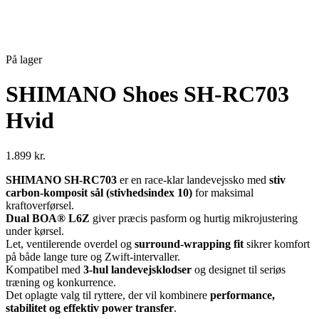
På lager
SHIMANO Shoes SH-RC703
Hvid
1.899
kr.
SHIMANO SH-RC703
er en race-klar landevejssko med
stiv
carbon-komposit sål (stivhedsindex 10)
for maksimal
kraftoverførsel.
Dual BOA® L6Z
giver præcis pasform og hurtig mikrojustering
under kørsel.
Let, ventilerende overdel og
surround-wrapping fit
sikrer komfort
på både lange ture og Zwift-intervaller.
Kompatibel med
3-hul landevejsklodser
og designet til seriøs
træning og konkurrence.
Det oplagte valg til ryttere, der vil kombinere
performance,
stabilitet og effektiv power transfer
.