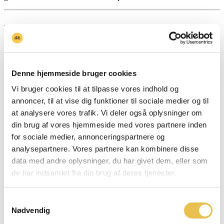
Præcis pasform med Dual
BOA®
Denne hjemmeside bruger cookies
De to
BOA® L6Z drejespænder
gør det muligt at finjustere
spændingen hurtigt og præcist – også under kørsel. Sammen med
Vi bruger cookies til at tilpasse vores indhold og
Shimano’s
surround-wrapping upper
omslutter skoen foden jævnt
uden trykpunkter og giver en stabil, race-klar følelse.
annoncer, til at vise dig funktioner til sociale medier og til
at analysere vores trafik. Vi deler også oplysninger om
Resultatet er en sko, der sidder tæt, uden at gå på kompromis med
din brug af vores hjemmeside med vores partnere inden
komforten på lange ture.
for sociale medier, annonceringspartnere og
analysepartnere. Vores partnere kan kombinere disse
Komfort til både race og
data med andre oplysninger, du har givet dem, eller som
de har indsamlet fra din brug af deres tjenester.
træning
Samtykkevalg
Overdelen er konstrueret i et let og ventilerende materiale, der
Nødvendig
hjælper med at holde fødderne kølige, selv under hårde intervaller
eller indendørs træning. Den stabile hælkappe holder foden på plads