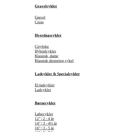
Gravelcykler
Gravel
Cross
Hverdagscykler
Citybike
Hybridcykler
Klassisk, dame
Klassisk shopping cykel
Ladcykler & Specialcykler
El-ladcykler
Ladcykler
Børnecykler
Løbecykler
12" | 2 - 4 år
14" | 3 - 4½ år
16" | 3 - 5 år