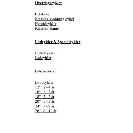
Hverdagscykler
Citybike
Klassisk shopping cykel
Hybridcykler
Klassisk, dame
Ladcykler & Specialcykler
El-ladcykler
Ladcykler
Børnecykler
Løbecykler
12" | 2 - 4 år
16" | 3 - 5 år
18" | 5 - 7 år
20" | 5 - 8 år
24" | 7 - 9 år
26" | 8 - 12 år