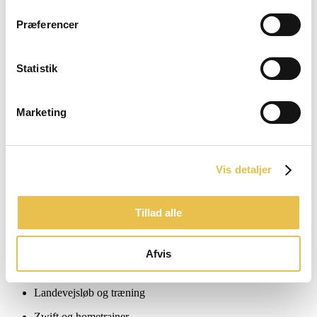
og reducerer energitab.
Præferencer
Nøglefordele
Statistik
Stiv carbon-komposit sål (stivhedsindex 10)
Marketing
Dual BOA® L6Z for præcis mikrojustering
Surround-wrapping konstruktion for optimal pasform
Lav stack height for effektiv kraftoverførsel
Vis detaljer
Let og ventilerende overdel
Designet til 3-hul landevejsklodser
Tillad alle
Perfekt til
Afvis
Landevejsløb og træning
Zwift og hometrainer