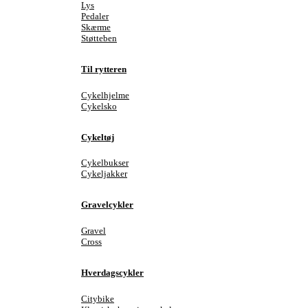
Lys
Pedaler
Skærme
Støtteben
Til rytteren
Cykelhjelme
Cykelsko
Cykeltøj
Cykelbukser
Cykeljakker
Gravelcykler
Gravel
Cross
Hverdagscykler
Citybike