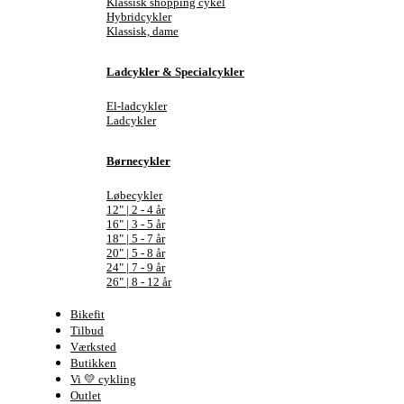
Klassisk shopping cykel
Hybridcykler
Klassisk, dame
Ladcykler & Specialcykler
El-ladcykler
Ladcykler
Børnecykler
Løbecykler
12" | 2 - 4 år
16" | 3 - 5 år
18" | 5 - 7 år
20" | 5 - 8 år
24" | 7 - 9 år
26" | 8 - 12 år
Bikefit
Tilbud
Værksted
Butikken
Vi 💛 cykling
Outlet