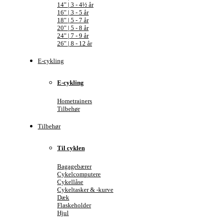
14" | 3 - 4½ år
16" | 3 - 5 år
18" | 5 - 7 år
20" | 5 - 8 år
24" | 7 - 9 år
26" | 8 - 12 år
E-cykling
E-cykling
Hometrainers
Tilbehør
Tilbehør
Til cyklen
Bagagebærer
Cykelcomputere
Cykellåse
Cykeltasker & -kurve
Dæk
Flaskeholder
Hjul