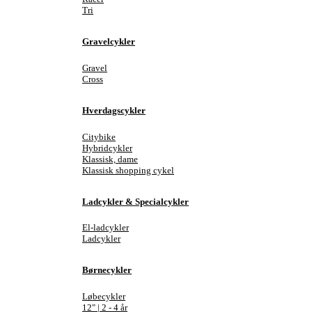
Tri
Gravelcykler
Gravel
Cross
Hverdagscykler
Citybike
Hybridcykler
Klassisk, dame
Klassisk shopping cykel
Ladcykler & Specialcykler
El-ladcykler
Ladcykler
Børnecykler
Løbecykler
12" | 2 - 4 år