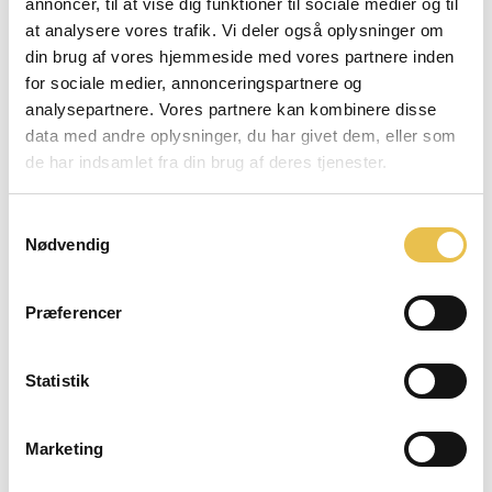
annoncer, til at vise dig funktioner til sociale medier og til
at analysere vores trafik. Vi deler også oplysninger om
din brug af vores hjemmeside med vores partnere inden
ÅBNINGSTIDER
for sociale medier, annonceringspartnere og
analysepartnere. Vores partnere kan kombinere disse
10.00 - 17.30 - Mandag
data med andre oplysninger, du har givet dem, eller som
10.00 - 17.30 - Tirsdag
de har indsamlet fra din brug af deres tjenester.
10.00 - 17.30 - Onsdag
10.00 - 17.30 - Torsdag
Samtykkevalg
10.00 - 17.30 - Fredag
Nødvendig
09.00 - 14.00 - Lørdag
Lukket - Søndag
Præferencer
Statistik
BESØG OS
Marketing