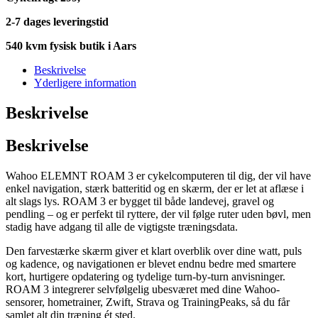
2-7 dages leveringstid
540 kvm fysisk butik i Aars
Beskrivelse
Yderligere information
Beskrivelse
Beskrivelse
Wahoo ELEMNT ROAM 3 er cykelcomputeren til dig, der vil have
enkel navigation, stærk batteritid og en skærm, der er let at aflæse i
alt slags lys. ROAM 3 er bygget til både landevej, gravel og
pendling – og er perfekt til ryttere, der vil følge ruter uden bøvl, men
stadig have adgang til alle de vigtigste træningsdata.
Den farvestærke skærm giver et klart overblik over dine watt, puls
og kadence, og navigationen er blevet endnu bedre med smartere
kort, hurtigere opdatering og tydelige turn-by-turn anvisninger.
ROAM 3 integrerer selvfølgelig ubesværet med dine Wahoo-
sensorer, hometrainer, Zwift, Strava og TrainingPeaks, så du får
samlet alt din træning ét sted.