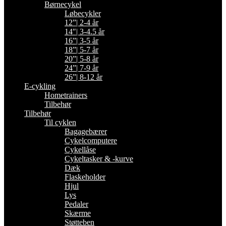
Børnecykel
Løbecykler
12”| 2-4 år
14″| 3-4.5 år
16”| 3-5 år
18”| 5-7 år
20”| 5-8 år
24”| 7-9 år
26”| 8-12 år
E-cykling
Hometrainers
Tilbehør
Tilbehør
Til cyklen
Bagagebærer
Cykelcomputere
Cykellåse
Cykeltasker & -kurve
Dæk
Flaskeholder
Hjul
Lys
Pedaler
Skærme
Støtteben