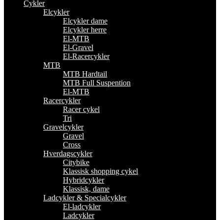
Cykler
Elcykler
Elcykler dame
Elcykler herre
El-MTB
El-Gravel
El-Racercykler
MTB
MTB Hardtail
MTB Full Suspention
El-MTB
Racercykler
Racer cykel
Tri
Gravelcykler
Gravel
Cross
Hverdagscykler
Citybike
Klassisk shopping cykel
Hybridcykler
Klassisk, dame
Ladcykler & Specialcykler
El-ladcykler
Ladcykler