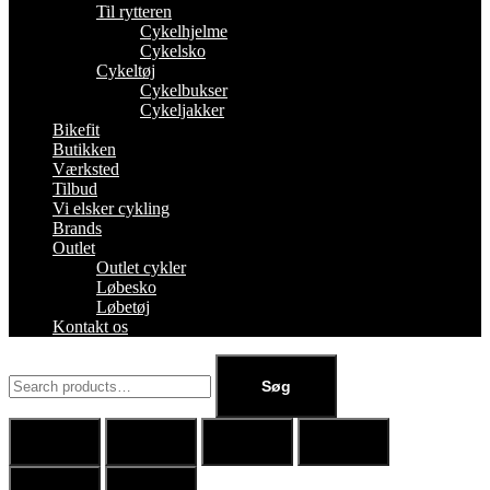
Til rytteren
Cykelhjelme
Cykelsko
Cykeltøj
Cykelbukser
Cykeljakker
Bikefit
Butikken
Værksted
Tilbud
Vi elsker cykling
Brands
Outlet
Outlet cykler
Løbesko
Løbetøj
Kontakt os
Søg