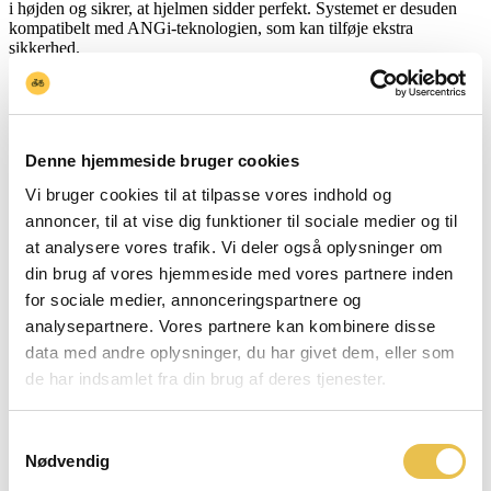
i højden og sikrer, at hjelmen sidder perfekt. Systemet er desuden
kompatibelt med ANGi-teknologien, som kan tilføje ekstra
sikkerhed.
Den avancerede MIPS Air Node-teknologi er integreret i hjelmens
polstring og giver et lavfriktionslag, der reducerer rotationskræfter
ved slag. Med perforeringer i MIPS-laget optimeres både åndbarhed,
komfort og vægt, så du får maksimal ydeevne – uden at gå på
Denne hjemmeside bruger cookies
kompromis med sikkerheden.
Vi bruger cookies til at tilpasse vores indhold og
Yderligere information
annoncer, til at vise dig funktioner til sociale medier og til
at analysere vores trafik. Vi deler også oplysninger om
Yderligere information
din brug af vores hjemmeside med vores partnere inden
for sociale medier, annonceringspartnere og
analysepartnere. Vores partnere kan kombinere disse
Størrelse
S, M, L
data med andre oplysninger, du har givet dem, eller som
de har indsamlet fra din brug af deres tjenester.
Mærke
Specialized
Samtykkevalg
Farve
Vivid Red
Nødvendig