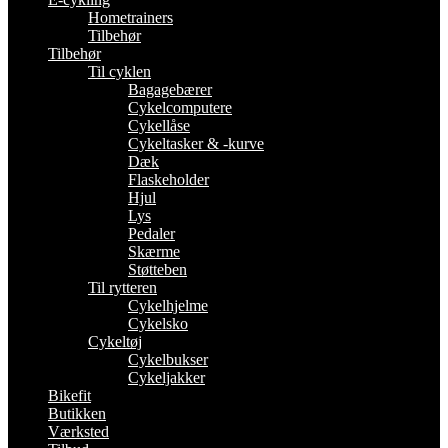
Hometrainers
Tilbehør
Tilbehør
Til cyklen
Bagagebærer
Cykelcomputere
Cykellåse
Cykeltasker & -kurve
Dæk
Flaskeholder
Hjul
Lys
Pedaler
Skærme
Støtteben
Til rytteren
Cykelhjelme
Cykelsko
Cykeltøj
Cykelbukser
Cykeljakker
Bikefit
Butikken
Værksted