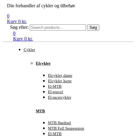
Din forhandler af cykler og tilbehør
0
Kurv
0
kr.
Søg efter:
Søg
0
Kurv
0
kr.
Cykler
Elcykler
Elcykler, dame
Elcykler, herre
El-MTB
El-gravel
El-racercykler
MTB
MTB Hardtail
MTB Full Suspension
El-MTB