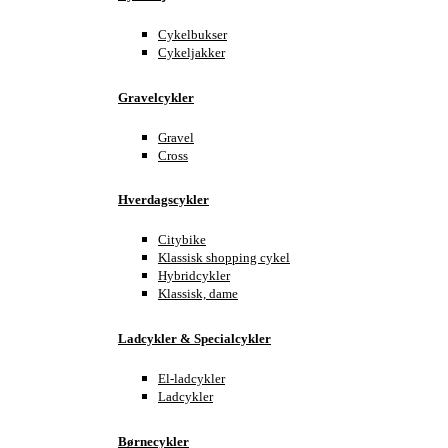
Cykelbukser
Cykeljakker
Gravelcykler
Gravel
Cross
Hverdagscykler
Citybike
Klassisk shopping cykel
Hybridcykler
Klassisk, dame
Ladcykler & Specialcykler
El-ladcykler
Ladcykler
Børnecykler