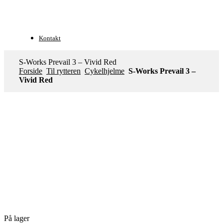
Kontakt
S-Works Prevail 3 – Vivid Red
Forside
Til rytteren
Cykelhjelme
S-Works Prevail 3 –
Vivid Red
1 tilbage
På lager