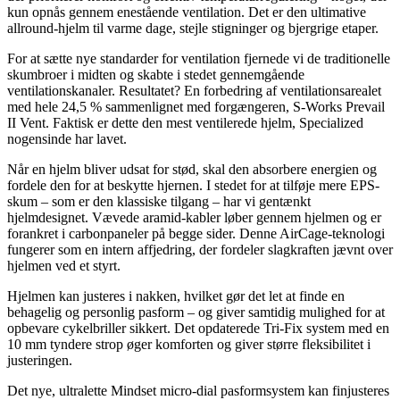
kun opnås gennem enestående ventilation. Det er den ultimative
allround-hjelm til varme dage, stejle stigninger og bjergrige etaper.
For at sætte nye standarder for ventilation fjernede vi de traditionelle
skumbroer i midten og skabte i stedet gennemgående
ventilationskanaler. Resultatet? En forbedring af ventilationsarealet
med hele 24,5 % sammenlignet med forgængeren, S-Works Prevail
II Vent. Faktisk er dette den mest ventilerede hjelm, Specialized
nogensinde har lavet.
Når en hjelm bliver udsat for stød, skal den absorbere energien og
fordele den for at beskytte hjernen. I stedet for at tilføje mere EPS-
skum – som er den klassiske tilgang – har vi gentænkt
hjelmdesignet. Vævede aramid-kabler løber gennem hjelmen og er
forankret i carbonpaneler på begge sider. Denne AirCage-teknologi
fungerer som en intern affjedring, der fordeler slagkraften jævnt over
hjelmen ved et styrt.
Hjelmen kan justeres i nakken, hvilket gør det let at finde en
behagelig og personlig pasform – og giver samtidig mulighed for at
opbevare cykelbriller sikkert. Det opdaterede Tri-Fix system med en
10 mm tyndere strop øger komforten og giver større fleksibilitet i
justeringen.
Det nye, ultralette Mindset micro-dial pasformsystem kan finjusteres