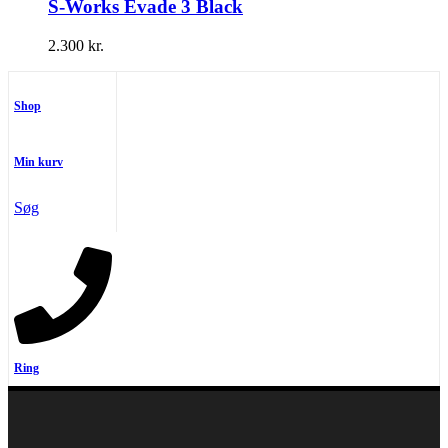
S-Works Evade 3 Black
2.300
kr.
Shop
Min kurv
Søg
Ring