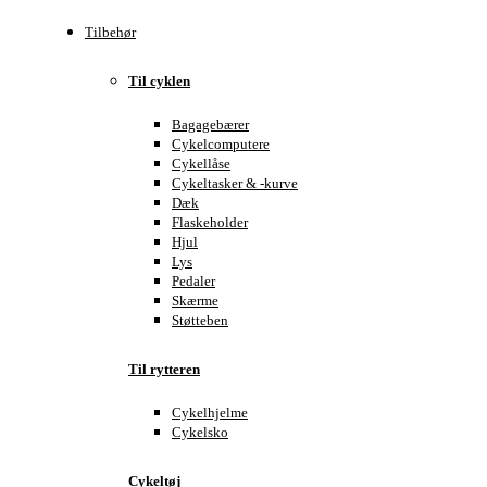
Tilbehør
Til cyklen
Bagagebærer
Cykelcomputere
Cykellåse
Cykeltasker & -kurve
Dæk
Flaskeholder
Hjul
Lys
Pedaler
Skærme
Støtteben
Til rytteren
Cykelhjelme
Cykelsko
Cykeltøj