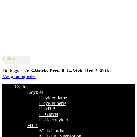
1 tilbage
Du kigger på:
S-Works Prevail 3 – Vivid Red
2.300
kr.
Vælg muligheder
Cykler
Elcykler
Elcykler dame
Elcykler herre
El-MTB
El-Gravel
El-Racercykler
MTB
MTB Hardtail
MTB Full Suspention