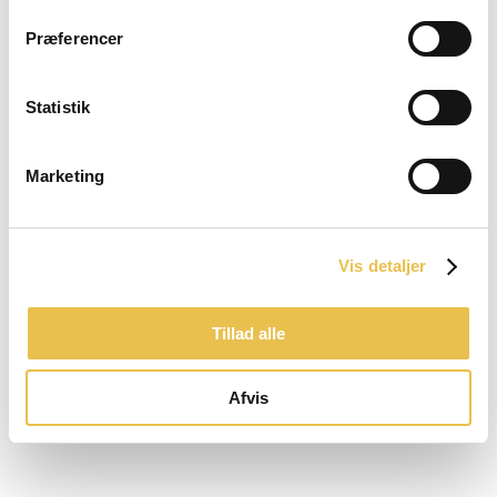
modelYear
2024
Præferencer
riderExperience
ROAD
Statistik
gender
Men|Women
Marketing
Relaterede varer
Vis detaljer
Tillad alle
Afvis