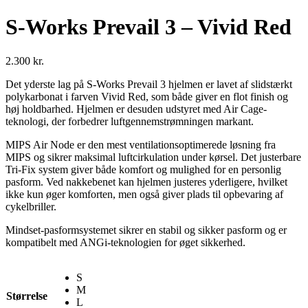
S-Works Prevail 3 – Vivid Red
2.300
kr.
Det yderste lag på S-Works Prevail 3 hjelmen er lavet af slidstærkt
polykarbonat i farven Vivid Red, som både giver en flot finish og
høj holdbarhed. Hjelmen er desuden udstyret med Air Cage-
teknologi, der forbedrer luftgennemstrømningen markant.
MIPS Air Node er den mest ventilationsoptimerede løsning fra
MIPS og sikrer maksimal luftcirkulation under kørsel. Det justerbare
Tri-Fix system giver både komfort og mulighed for en personlig
pasform. Ved nakkebenet kan hjelmen justeres yderligere, hvilket
ikke kun øger komforten, men også giver plads til opbevaring af
cykelbriller.
Mindset-pasformsystemet sikrer en stabil og sikker pasform og er
kompatibelt med ANGi-teknologien for øget sikkerhed.
S
M
Størrelse
L