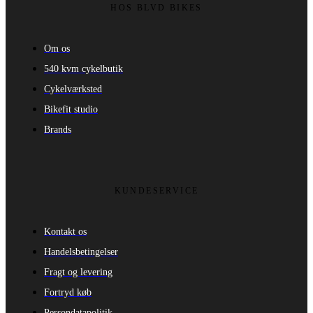
HOS BLVD BIKES
Om os
540 kvm cykelbutik
Cykelværksted
Bikefit studio
Brands
KUNDESERVICE
Kontakt os
Handelsbetingelser
Fragt og levering
Fortryd køb
Persondatapolitik