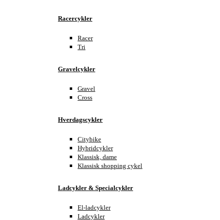
Racercykler
Racer
Tri
Gravelcykler
Gravel
Cross
Hverdagscykler
Citybike
Hybridcykler
Klassisk, dame
Klassisk shopping cykel
Ladcykler & Specialcykler
El-ladcykler
Ladcykler