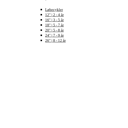
Løbecykler
12" | 2 - 4 år
16" | 3 - 5 år
18" | 5 - 7 år
20" | 5 - 8 år
24" | 7 - 9 år
26" | 8 - 12 år