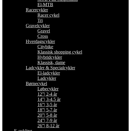
El-MTB
Racercykler
Racer cykel
Tri
Gravelcykler
Gravel
Cross
Hverdagscykler
Citybike
Klassisk shopping cykel
Hybridcykler
Klassisk, dame
Ladcykler & Specialcykler
El-ladcykler
Ladcykler
Børnecykel
Løbecykler
12”| 2-4 år
14″| 3-4.5 år
16”| 3-5 år
18”| 5-7 år
20”| 5-8 år
24”| 7-9 år
26”| 8-12 år
E-cykling