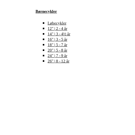
Børnecykler
Løbecykler
12" | 2 - 4 år
14" | 3 - 4½ år
16" | 3 - 5 år
18" | 5 - 7 år
20" | 5 - 8 år
24" | 7 - 9 år
26" | 8 - 12 år