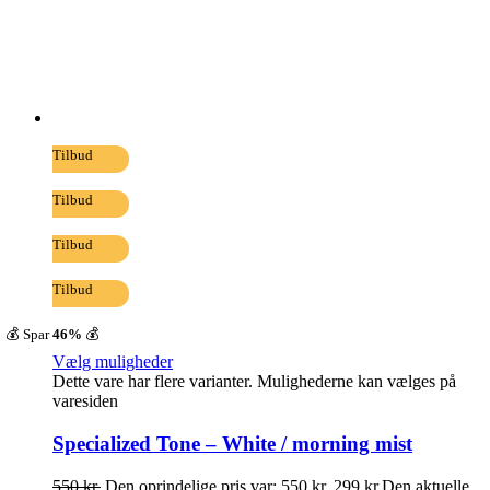
Tilbud
Tilbud
Tilbud
Tilbud
💰 Spar
46%
💰
Vælg muligheder
Dette vare har flere varianter. Mulighederne kan vælges på
varesiden
Specialized Tone – White / morning mist
550
kr.
Den oprindelige pris var: 550 kr..
299
kr.
Den aktuelle